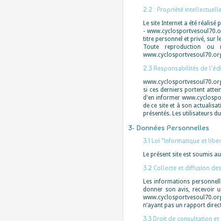
2.2 : Propriété intellectuell
Le site Internet a été réalis
- www.cyclosportvesoul70.or
titre personnel et privé, sur 
Toute reproduction ou r
www.cyclosportvesoul70.org 
2.3 Responsabilités de l'éd
www.cyclosportvesoul70.org d
si ces derniers portent attei
d'en informer www.cyclosport
de ce site et à son actualis
présentés. Les utilisateurs du
3- Données Personnelles
3.1 Loi "Informatique et libe
Le présent site est soumis au 
3.2 Collecte et diffusion d
Les informations personnelle
donner son avis, recevoir u
www.cyclosportvesoul70.org.
n’ayant pas un rapport direct
3.3 Droit de consultation e