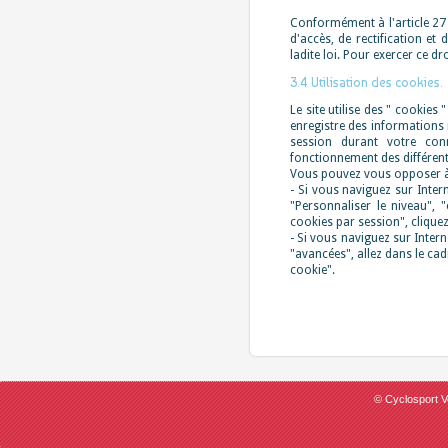
Conformément à l'article 27 d
d'accès, de rectification et
ladite loi. Pour exercer ce dr
3.4 Utilisation des cookies.
Le site utilise des " cookies
enregistre des informations r
session durant votre con
fonctionnement des différen
Vous pouvez vous opposer à l
- Si vous naviguez sur Intern
"Personnaliser le niveau", 
cookies par session", clique
- Si vous naviguez sur Inter
"avancées", allez dans le cad
cookie".
© Cyclosport V