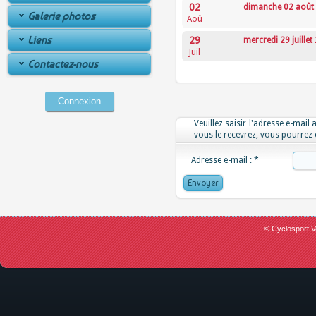
02
dimanche 02 août
Galerie photos
Aoû
Liens
29
mercredi 29 juillet
Juil
Contactez-nous
Connexion
Veuillez saisir l'adresse e-mail
vous le recevrez, vous pourrez
Adresse e-mail :
*
Envoyer
© Cyclosport V